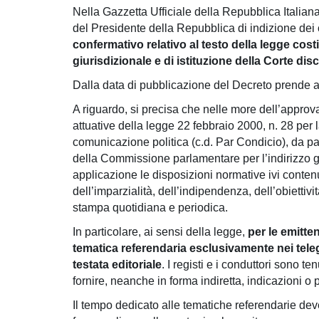
Nella Gazzetta Ufficiale della Repubblica Italian
del Presidente della Repubblica di indizione dei c
confermativo relativo al testo della legge cos
giurisdizionale e di istituzione della Corte dis
Dalla data di pubblicazione del Decreto prende a
A riguardo, si precisa che nelle more dell’approv
attuative della legge 22 febbraio 2000, n. 28 per 
comunicazione politica (c.d. Par Condicio), da pa
della Commissione parlamentare per l’indirizzo gen
applicazione le disposizioni normative ivi contenu
dell’imparzialità, dell’indipendenza, dell’obiettiv
stampa quotidiana e periodica.
In particolare, ai sensi della legge,
per le emitten
tematica referendaria esclusivamente nei tele
testata editoriale
. I registi e i conduttori sono t
fornire, neanche in forma indiretta, indicazioni o 
Il tempo dedicato alle tematiche referendarie deve