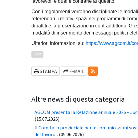
favorevoli e quelle contrarie al quesito.
Con i regolamenti verranno disciplinate le modalità
referendari, i relativi spazi nei programmi di comun
dibattiti e la presentazione in contraddittorio. Gl
modalità di inserimento dei messaggi politici elett
Ulteriori informazioni su:
https://www.agcom.it/c
KOM
RSS-FEEDS
STAMPA
E-MAIL
Altre news di questa categoria
AGCOM presenta la Relazione annuale 2026 – Jud
(15.07.2026)
Il Comitato provinciale per le comunicazioni sos
del lavoro”.
(09.06.2026)