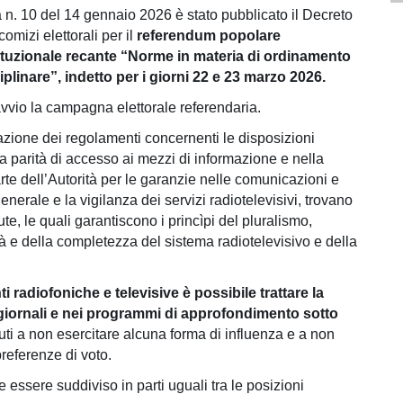
a n. 10 del 14 gennaio 2026 è stato pubblicato il Decreto
omizi elettorali per il
referendum popolare
tituzionale recante “Norme in materia di ordinamento
ciplinare”, indetto per i giorni 22 e 23 marzo 2026.
vvio la campagna elettorale referendaria.
azione dei regolamenti concernenti le disposizioni
la parità di accesso ai mezzi di informazione e nella
rte dell’Autorità per le garanzie nelle comunicazioni e
erale e la vigilanza dei servizi radiotelevisivi, trovano
te, le quali garantiscono i princìpi del pluralismo,
ità e della completezza del sistema radiotelevisivo e della
ti radiofoniche e televisive è possibile trattare la
giornali e nei programmi di approfondimento sotto
enuti a non esercitare alcuna forma di influenza e a non
preferenze di voto.
 essere suddiviso in parti uguali tra le posizioni