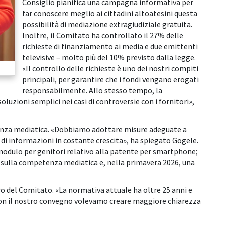
Consiglio pianifica una campagna informativa per
far conoscere meglio ai cittadini altoatesini questa
possibilità di mediazione extragiudiziale gratuita.
Inoltre, il Comitato ha controllato il 27% delle
richieste di finanziamento ai media e due emittenti
televisive – molto più del 10% previsto dalla legge.
«Il controllo delle richieste è uno dei nostri compiti
principali, per garantire che i fondi vengano erogati
responsabilmente. Allo stesso tempo, la
oluzioni semplici nei casi di controversie con i fornitori»,
enza mediatica. «Dobbiamo adottare misure adeguate a
o di informazioni in costante crescita», ha spiegato Gögele.
 modulo per genitori relativo alla patente per smartphone;
io sulla competenza mediatica e, nella primavera 2026, una
ro del Comitato. «La normativa attuale ha oltre 25 anni e
 Con il nostro convegno volevamo creare maggiore chiarezza